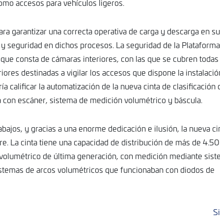
omo accesos para vehículos ligeros.
ara garantizar una correcta operativa de carga y descarga en su
ad y seguridad en dichos procesos. La seguridad de la Plataforma
DIC
SEP
27
25
n que consta de cámaras interiores, con las que se cubren todas 
ores destinadas a vigilar los accesos que dispone la instalación
 calificar la automatización de la nueva cinta de clasificación 
 con escáner, sistema de medición volumétrico y báscula.
jos, y gracias a una enorme dedicación e ilusión, la nueva ci
e. La cinta tiene una capacidad de distribución de más de 4.5
 volumétrico de última generación, con medición mediante sis
istemas de arcos volumétricos que funcionaban con diodos de
S