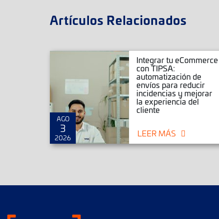
Artículos Relacionados
r envíos
Integrar tu eCommerce
rce,
con TIPSA:
Magento
automatización de
ar tu
envíos para reducir
mmerce
incidencias y mejorar
la experiencia del
cliente
AGO
3
LEER MÁS
2026