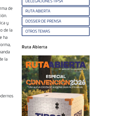
DELEGACIONES TIPSA
orma de
RUTA ABIERTA
ión.
DOSSIER DE PRENSA
ica y
o de la
OTROS TEMAS
ue ha
forma,
Ruta Abierta
emanda
de la
modernos