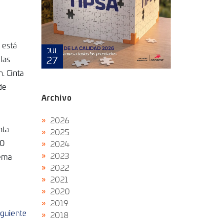
 está
MAYO
JUL
8
27
las
. Cinta
de
Archivo
2026
nta
2025
00
2024
2023
tema
2022
2021
2020
2019
iguiente
2018