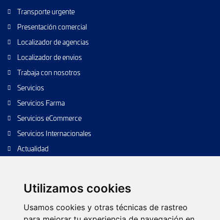
Transporte urgente
Presentación comercial
Localizador de agencias
Localizador de envios
Trabaja con nosotros
Servicios
Servicios Farma
Servicios eCommerce
Servicios Internacionales
Actualidad
Envío de paquetes
Transporte de calidad
Utilizamos cookies
Envíos de calidad
Usamos cookies y otras técnicas de rastreo
Envíos Baratos
para mejorar tu experiencia de navegación en