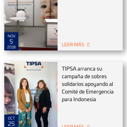
NOV
5
LEER MÁS
2018
TIPSA arranca su
campaña de sobres
solidarios apoyando al
Comité de Emergencia
para Indonesia
OCT
25
LEER MÁS