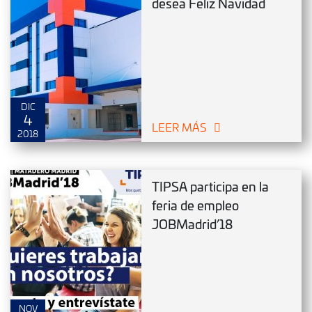
desea Feliz Navidad
DIC
4
LEER MÁS
2018
TIPSA participa en la
feria de empleo
JOBMadrid’18
NOV