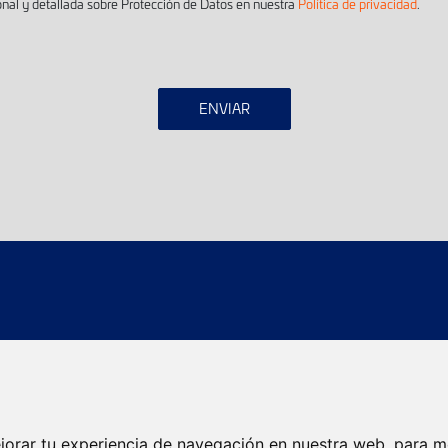
onal y detallada sobre Protección de Datos en nuestra
Política de privacidad
.
ENVIAR
íos
Localizador de agencias
Localizador de envios
jorar tu experiencia de navegación en nuestra web, para m