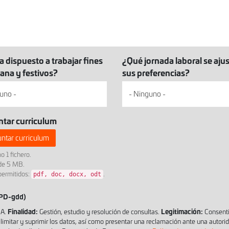
a dispuesto a trabajar fines
¿Qué jornada laboral se ajus
ana y festivos?
sus preferencias?
ntar curriculum
ntar curriculum
 1 fichero.
 de 5 MB.
permitidos:
.
pdf, doc, docx, odt
OPD-gdd)
Finalidad:
Legitimación:
A.
Gestión, estudio y resolución de consultas.
Consenti
, limitar y suprimir los datos, así como presentar una reclamación ante una autori