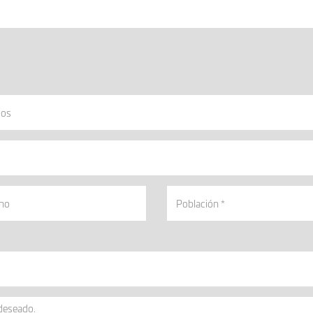
os
no
Población