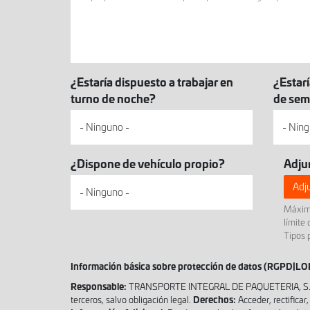
brevemente
su
perfil
profesional
y
¿Estaría dispuesto a trabajar en
¿Estarí
su
turno de noche?
de sem
puesto
deseado.
¿Dispone de vehículo propio?
Adju
Adju
Máximo
límite
Tipos 
Información básica sobre protección de datos (RGPD|L
Responsable:
TRANSPORTE INTEGRAL DE PAQUETERIA, S.
Derechos:
terceros, salvo obligación legal.
Acceder, rectificar