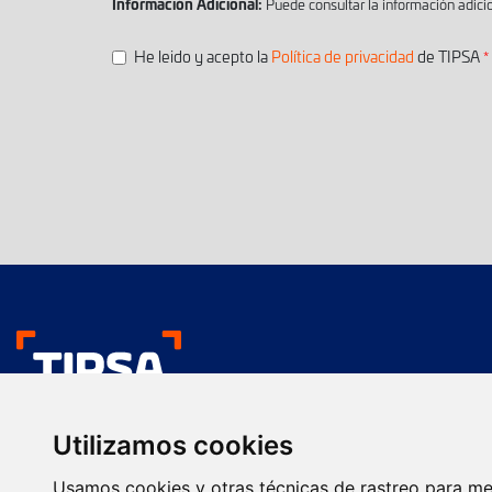
Información Adicional:
Puede consultar la información adici
He leido y acepto la
Política de privacidad
de TIPSA
Nos gustan tus env
Utilizamos cookies
Transporte urgente
Presentación comercial
Usamos cookies y otras técnicas de rastreo para me