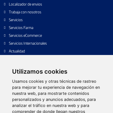
Localizador de envios
Trabaja con nosotros
Servicios
Servicios Farma
Servicios eCommerce
Servicios Internacionales
Actualidad
Envío de paquetes
Transporte de calidad
Utilizamos cookies
Envíos de calidad
Usamos cookies y otras técnicas de rastreo
Envíos Baratos
para mejorar tu experiencia de navegación en
nuestra web, para mostrarte contenidos
personalizados y anuncios adecuados, para
analizar el tráfico en nuestra web y para
Política de cookies
Configurar cookies
Política de privacidad
comprender de donde llegan nuestros