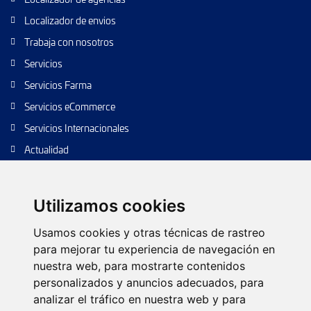
Localizador de envios
Trabaja con nosotros
Servicios
Servicios Farma
Servicios eCommerce
Servicios Internacionales
Actualidad
Envío de paquetes
Transporte de calidad
Utilizamos cookies
Envíos de calidad
Usamos cookies y otras técnicas de rastreo
Envíos Baratos
para mejorar tu experiencia de navegación en
nuestra web, para mostrarte contenidos
personalizados y anuncios adecuados, para
analizar el tráfico en nuestra web y para
Política de cookies
Configurar cookies
Política de privacidad