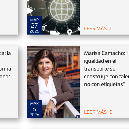
MAR
27
LEER MÁS
2026
ca: la
Marisa Camacho: “
igualdad en el
forma
transporte se
rador
construye con tale
no con etiquetas”
MAR
6
LEER MÁS
2026