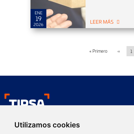
ENE
19
LEER MÁS
2026
« Primero
‹‹
1
Nos gustan tus env
Utilizamos cookies
Transporte urgente
Presentación comercial