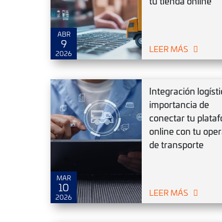
tu tienda online
ABR
9
LEER MÁS
2026
Integración logísti
importancia de
conectar tu plata
online con tu ope
de transporte
MAR
10
LEER MÁS
2026