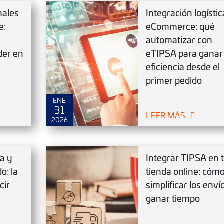
nales
Integración logísti
e:
eCommerce: qué
automatizar con
der en
eTIPSA para ganar
DIC
SEP
27
25
eficiencia desde el
primer pedido
ENE
31
LEER MÁS
2026
a y
Integrar TIPSA en 
o: la
tienda online: cóm
cir
simplificar los enví
ganar tiempo