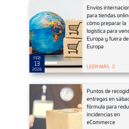
Envíos internacio
para tiendas onlin
cómo preparar la
logística para ven
MAR
5
Europa y fuera de
Europa
FEB
13
LEER MÁS
2026
Puntos de recogid
entregas en sábad
fórmula para redu
incidencias en
eCommerce