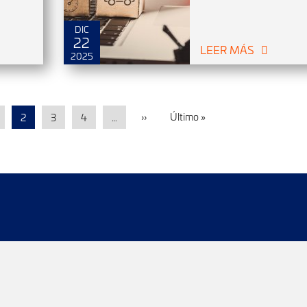
DIC
22
LEER MÁS
2025
››
Último »
2
3
4
…
íos
Localizador de agencias
Localizador de envios