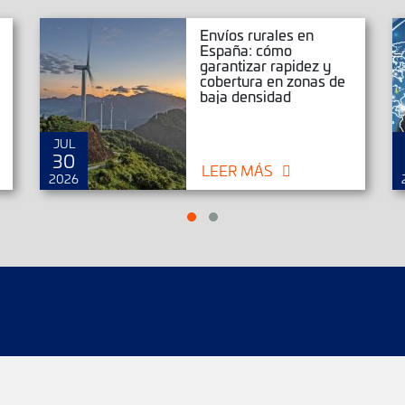
Envíos rurales en
España: cómo
garantizar rapidez y
cobertura en zonas de
baja densidad
JUL
30
LEER MÁS
2026
íos