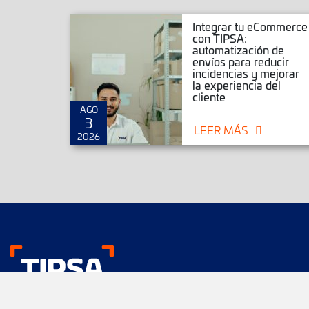
r envíos
Integrar tu eCommerce
rce,
con TIPSA:
Magento
automatización de
ar tu
envíos para reducir
mmerce
incidencias y mejorar
la experiencia del
cliente
AGO
3
LEER MÁS
2026
Nos gustan tus env