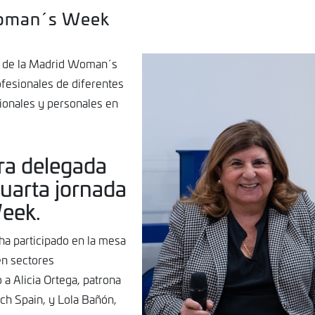
Woman´s Week
da de la Madrid Woman´s
DIC
SEP
27
25
fesionales de diferentes
ionales y personales en
ra delegada
cuarta jornada
eek.
a participado en la mesa
en sectores
 a Alicia Ortega, patrona
h Spain, y Lola Bañón,