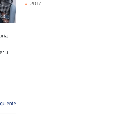
2017
oria,
er u
iguiente