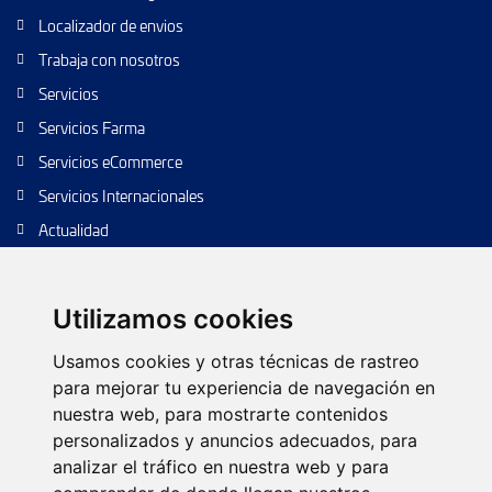
Localizador de envios
Trabaja con nosotros
Servicios
Servicios Farma
Servicios eCommerce
Servicios Internacionales
Actualidad
Envío de paquetes
Transporte de calidad
Utilizamos cookies
Envíos de calidad
Usamos cookies y otras técnicas de rastreo
Envíos Baratos
para mejorar tu experiencia de navegación en
nuestra web, para mostrarte contenidos
personalizados y anuncios adecuados, para
analizar el tráfico en nuestra web y para
Política de cookies
Configurar cookies
Política de privacidad