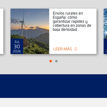
Envíos rurales en
España: cómo
garantizar rapidez y
cobertura en zonas de
baja densidad
JUL
30
LEER MÁS
2026
íos