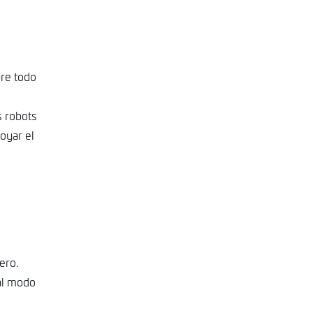
bre todo
s robots
oyar el
ero.
tal modo