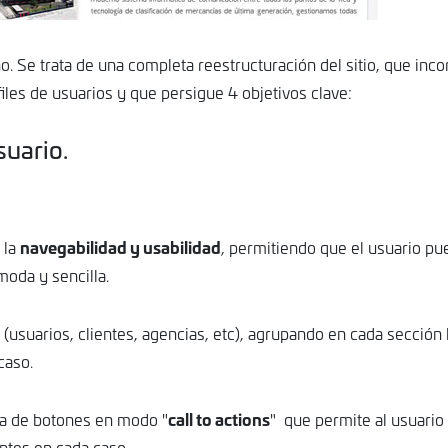
o. Se trata de una completa reestructuración del sitio, que inco
les de usuarios y que persigue 4 objetivos clave:
DIC
SEP
27
25
suario.
navegabilidad y usabilidad
 la
, permitiendo que el usuario pu
oda y sencilla.
 (usuarios, clientes, agencias, etc), agrupando en cada sección 
caso.
call to actions
nea de botones en modo "
" que permite al usuario
ntes en cada caso.