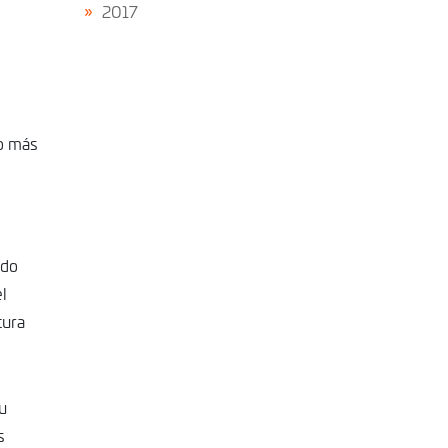
2017
no más
ndo
l
tura
u
s