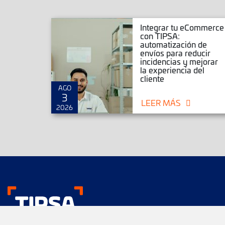
r envíos
Integrar tu eCommerce
rce,
con TIPSA:
Magento
automatización de
ar tu
envíos para reducir
mmerce
incidencias y mejorar
la experiencia del
cliente
AGO
3
LEER MÁS
2026
Nos gustan tus env