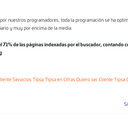
a por nuestros programadores, toda la programación se ha opti
nario y muy por encima de la media.
el 71% de las páginas indexadas por el buscador, contando 
g
liente
Servicios Tipsa
Tipsa en Cifras
Quiero ser Cliente Tipsa
S