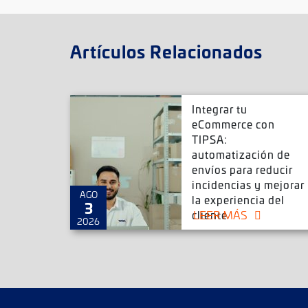
Artículos Relacionados
r envíos
Integrar tu
rce,
eCommerce con
Magento
TIPSA:
ar tu
mmerce
automatización de
envíos para reducir
incidencias y mejorar
AGO
la experiencia del
3
LEER MÁS
cliente
2026