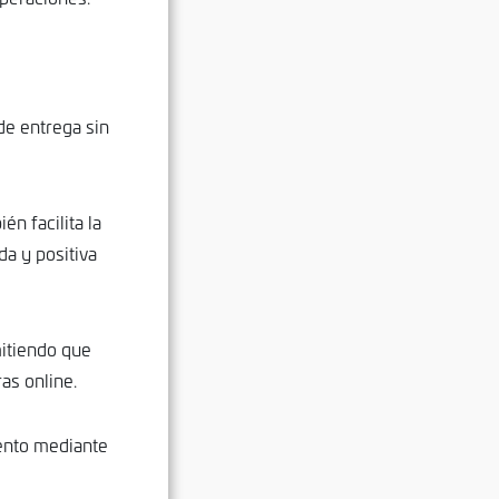
 de entrega sin
én facilita la
da y positiva
mitiendo que
as online.
ento mediante