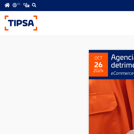
ES
Menú
principal
Agenci
OCT
26
detrime
2024
eCommerce