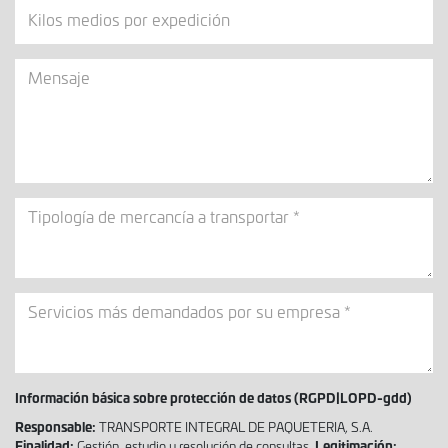
Kilos
medios
por
Mensaje
expedición
Tipología
de
mercancía
a
Servicios
transportar
más
demandados
por
su
Información básica sobre protección de datos (RGPD|LOPD-gdd)
empresa
Responsable:
TRANSPORTE INTEGRAL DE PAQUETERIA, S.A.
Finalidad:
Legitimación:
Gestión, estudio y resolución de consultas.