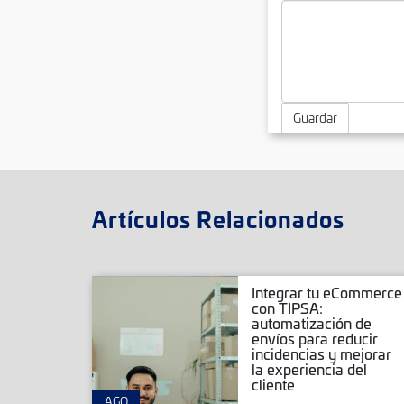
Guardar
Artículos Relacionados
r envíos
Integrar tu eCommerce
rce,
con TIPSA:
Magento
automatización de
ar tu
envíos para reducir
mmerce
incidencias y mejorar
la experiencia del
cliente
AGO