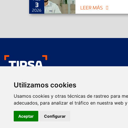
3
LEER MÁS
2026
Nos gustan tus env
Utilizamos cookies
Transporte urgente
Presentación comercial
Usamos cookies y otras técnicas de rastreo para me
Servicios
Servicios Farma
adecuados, para analizar el tráfico en nuestra web 
Envío de paquetes
Transporte de calidad
Aceptar
Configurar