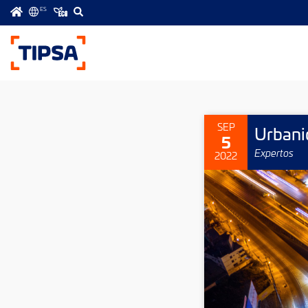
ES
Menú
principal
SEP
Urbani
5
Expertos
2022