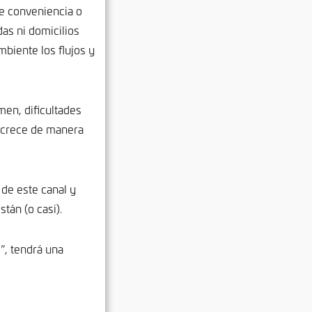
e conveniencia o
das ni domicilios
ambiente los flujos y
men, dificultades
y crece de manera
de este canal y
tán (o casi).
”, tendrá una