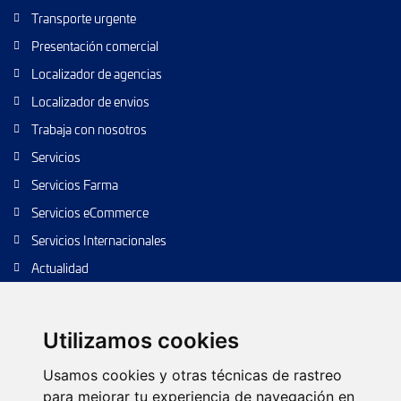
Transporte urgente
Presentación comercial
Localizador de agencias
Localizador de envios
Trabaja con nosotros
Servicios
Servicios Farma
Servicios eCommerce
Servicios Internacionales
Actualidad
Envío de paquetes
Transporte de calidad
Utilizamos cookies
Envíos de calidad
Usamos cookies y otras técnicas de rastreo
Envíos Baratos
para mejorar tu experiencia de navegación en