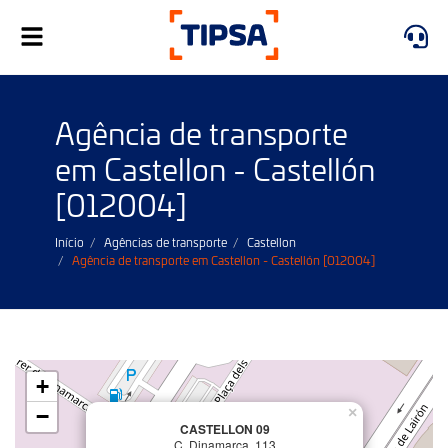
Toggle
navigation
Agência de transporte
em Castellon - Castellón
[012004]
Início
Agências de transporte
Castellon
Agência de transporte em Castellon - Castellón [012004]
+
−
×
CASTELLON 09
C. Dinamarca, 113