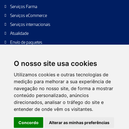
Serviços Farma
Serviços eCommerce
Serviços internacionais
Atualidade
Envío de paquetes
Transporte de calidad
Envíos de calidad
O nosso site usa cookies
Envíos Baratos
Utilizamos cookies e outras tecnologias de
medição para melhorar a sua experiência de
navegação no nosso site, de forma a mostrar
conteúdo personalizado, anúncios
Política de Cookies
Configurar cookies
Política de Privacidade
direcionados, analisar o tráfego do site e
Nota Legal
Árvore da web
Contacto
entender de onde vêm os visitantes.
© 2026 TIPSA. Todos os direitos reservados.
Concordo
Alterar as minhas preferências
Desenho Web:
Futurvia