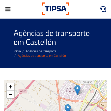
Toggle
navigation
Agências de transporte
em Castellón
Início
Agências de transporte
Agências de transporte em Castellón
+
−