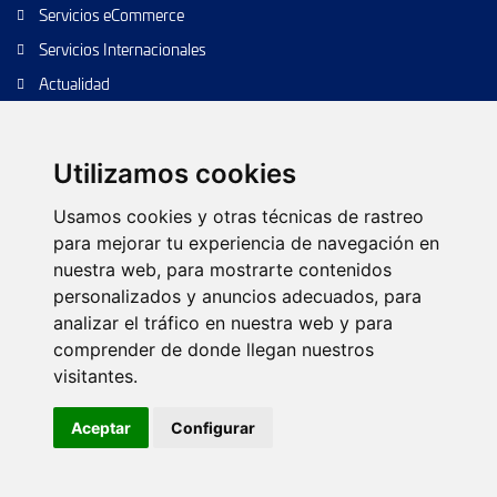
Servicios eCommerce
Servicios Internacionales
Actualidad
Envío de paquetes
Transporte de calidad
Utilizamos cookies
Envíos de calidad
Usamos cookies y otras técnicas de rastreo
Envíos Baratos
para mejorar tu experiencia de navegación en
nuestra web, para mostrarte contenidos
personalizados y anuncios adecuados, para
analizar el tráfico en nuestra web y para
Política de cookies
Configurar cookies
Política de privacidad
comprender de donde llegan nuestros
Aviso legal
Árbol web
Contacto
visitantes.
© 2026 TIPSA. Reservados todos los derechos.
Aceptar
Configurar
Diseño web:
Futurvia