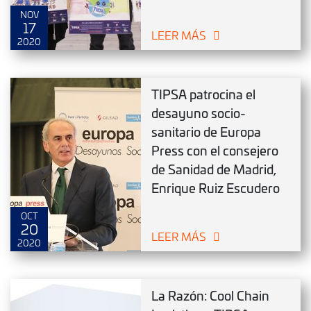
NOV
17
LEER MÁS
2020
TIPSA patrocina el
desayuno socio-
sanitario de Europa
Press con el consejero
de Sanidad de Madrid,
Enrique Ruiz Escudero
OCT
20
LEER MÁS
2020
La Razón: Cool Chain