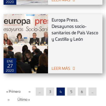
2020
Europa Press.
Desayunos socio-
sanitarios de País Vasco
y Castilla y León
ENE
27
LEER MÁS
2020
« Primero
‹‹
…
3
4
5
6
…
››
Último »