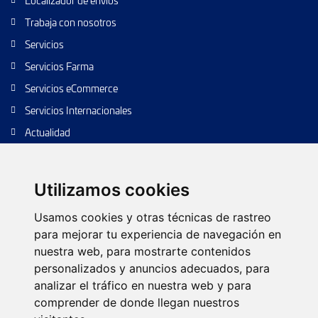
Localizador de envios
Trabaja con nosotros
Servicios
Servicios Farma
Servicios eCommerce
Servicios Internacionales
Actualidad
Envío de paquetes
Transporte de calidad
Utilizamos cookies
Envíos de calidad
Usamos cookies y otras técnicas de rastreo
Envíos Baratos
para mejorar tu experiencia de navegación en
nuestra web, para mostrarte contenidos
personalizados y anuncios adecuados, para
analizar el tráfico en nuestra web y para
Política de cookies
Configurar cookies
Política de privacidad
comprender de donde llegan nuestros
Aviso legal
Árbol web
Contacto