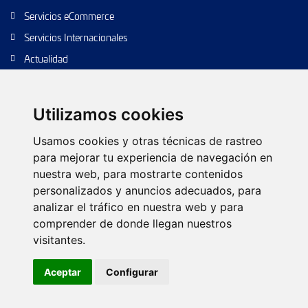
Servicios eCommerce
Servicios Internacionales
Actualidad
Envío de paquetes
Transporte de calidad
Utilizamos cookies
Envíos de calidad
Usamos cookies y otras técnicas de rastreo
Envíos Baratos
para mejorar tu experiencia de navegación en
nuestra web, para mostrarte contenidos
personalizados y anuncios adecuados, para
analizar el tráfico en nuestra web y para
Política de cookies
Configurar cookies
Política de privacidad
comprender de donde llegan nuestros
Aviso legal
Árbol web
Contacto
visitantes.
© 2026 TIPSA. Reservados todos los derechos.
Diseño web:
Futurvia
Aceptar
Configurar