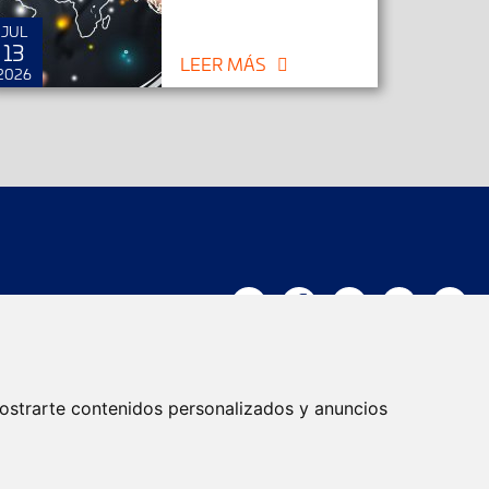
JUL
JUN
13
25
LEER MÁS
2026
2026
Trabaja con nosotros
ostrarte contenidos personalizados y anuncios
Actualidad