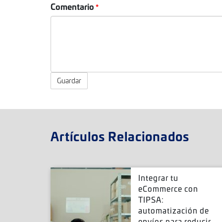
Comentario
Guardar
Artículos Relacionados
r envíos
Integrar tu
rce,
eCommerce con
Magento
TIPSA:
ar tu
mmerce
automatización de
envíos para reducir