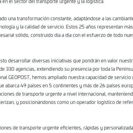
n el sector del transporte urgente y la logística.
ado una transformación constante, adaptándose a las cambiant
ología y la calidad de servicio. Estos 25 años representan má
DIC
SEP
27
sarial sólido, construido día a día con el esfuerzo de todo nue
25
sto desarrollar diversas iniciativas que pondrán en valor nuestr
e 330 agencias, extendiendo su presencia por toda la Penínsul
acional GEOPOST, hemos ampliado nuestra capacidad de servicio 
e abarca 49 países en 5 continentes y más de 26 países euro
uciones de transporte urgente a nivel internacional, manteniend
cterizan, y posicionándonos como un operador logístico de refe
nes de transporte urgente eficientes, rápidas y personalizada