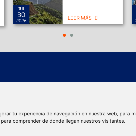
JUL
30
LEER MÁS
2026
íos
Localizador de agencias
Localizador de envios
jorar tu experiencia de navegación en nuestra web, para m
Servicios eCommerce
Servicios Internacionales
y para comprender de donde llegan nuestros visitantes.
Envíos de calidad
Envíos Baratos