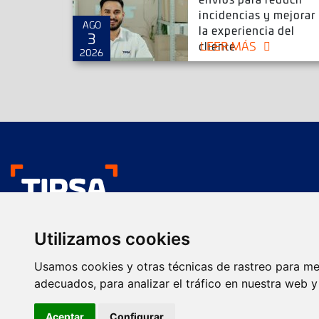
incidencias y mejorar
AGO
la experiencia del
3
LEER MÁS
cliente
2026
Nos gustan tus env
Utilizamos cookies
Transporte urgente
Presentación comercial
Usamos cookies y otras técnicas de rastreo para me
Servicios
Servicios Farma
adecuados, para analizar el tráfico en nuestra web 
Envío de paquetes
Transporte de calidad
Aceptar
Configurar