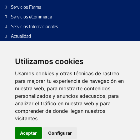
Servicios Farma
Servicios eCommerce
Servicios Internacionales
Actualidad
Envío de paquetes
Transporte de calidad
Utilizamos cookies
Envíos de calidad
Usamos cookies y otras técnicas de rastreo
Envíos Baratos
para mejorar tu experiencia de navegación en
nuestra web, para mostrarte contenidos
personalizados y anuncios adecuados, para
analizar el tráfico en nuestra web y para
Política de cookies
Configurar cookies
Política de privacidad
comprender de donde llegan nuestros
Aviso legal
Árbol web
Contacto
visitantes.
© 2026 TIPSA. Reservados todos los derechos.
Aceptar
Configurar
Diseño web:
Futurvia