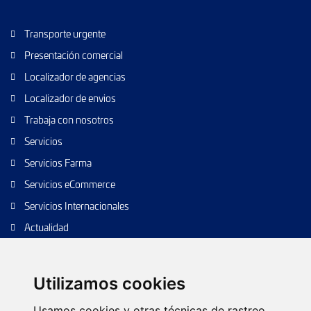
Transporte urgente
Presentación comercial
Localizador de agencias
Localizador de envios
Trabaja con nosotros
Servicios
Servicios Farma
Servicios eCommerce
Servicios Internacionales
Actualidad
Envío de paquetes
Transporte de calidad
Utilizamos cookies
Envíos de calidad
Usamos cookies y otras técnicas de rastreo