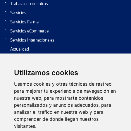
Trabaja con nosotros
Servicios
Servicios Farma
Servicios eCommerce
Servicios Internacionales
Actualidad
Envío de paquetes
Transporte de calidad
Utilizamos cookies
Envíos de calidad
Usamos cookies y otras técnicas de rastreo
Envíos Baratos
para mejorar tu experiencia de navegación en
nuestra web, para mostrarte contenidos
personalizados y anuncios adecuados, para
analizar el tráfico en nuestra web y para
Política de cookies
Configurar cookies
Política de privacidad
comprender de donde llegan nuestros
Aviso legal
Árbol web
Contacto
visitantes.