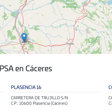
IPSA en Cáceres
PLASENCIA 16
C
-
CARRETERA DE TRUJILLO S/N
C
C.P.: 10600 Plasencia (Cáceres)
C