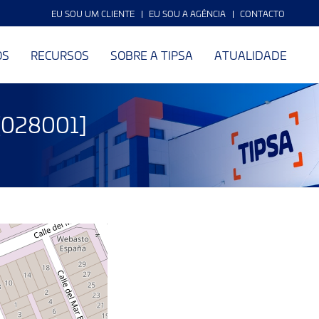
EU SOU UM CLIENTE
EU SOU A AGÊNCIA
CONTACTO
OS
RECURSOS
SOBRE A TIPSA
ATUALIDADE
 [028001]