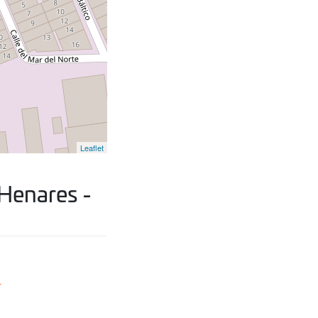
Leaflet
Henares -
1