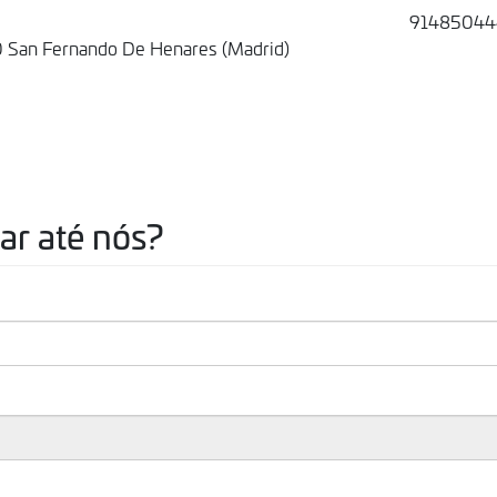
91485044
0 San Fernando De Henares (Madrid)
r até nós?