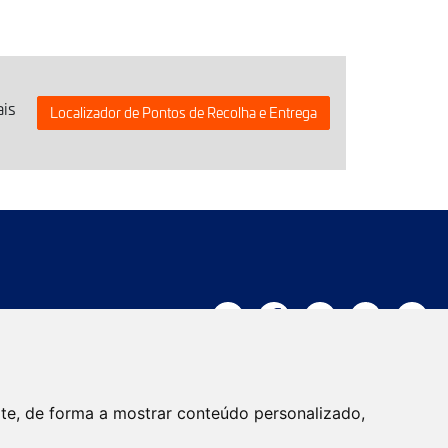
ais
Localizador de Pontos de Recolha e Entrega
Trabalhe connosco
ite, de forma a mostrar conteúdo personalizado,
Atualidade