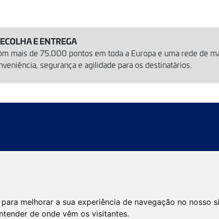
RECOLHA E ENTREGA
com mais de 75.000 pontos em toda a Europa e uma rede de m
eniência, segurança e agilidade para os destinatários.
 remessas
Localizador de agências
Localizador de envíos
 para melhorar a sua experiência de navegação no nosso s
Serviços eCommerce
Serviços internacionais
entender de onde vêm os visitantes.