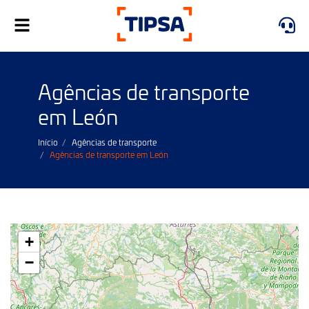
Toggle
navigation
Agências de transporte
em León
Início
Agências de transporte
Agências de transporte em León
+
−