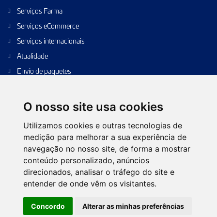
Serviços Farma
Serviços eCommerce
Serviços internacionais
Atualidade
Envío de paquetes
Transporte de calidad
Envíos de calidad
O nosso site usa cookies
Envíos Baratos
Utilizamos cookies e outras tecnologias de
medição para melhorar a sua experiência de
navegação no nosso site, de forma a mostrar
conteúdo personalizado, anúncios
Política de Cookies
Configurar cookies
Política de Privacidade
direcionados, analisar o tráfego do site e
Nota Legal
Árvore da web
Contacto
entender de onde vêm os visitantes.
© 2026 TIPSA. Todos os direitos reservados.
Concordo
Alterar as minhas preferências
Desenho Web:
Futurvia