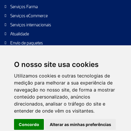
Serviços Farma
Serviços eCommerce
Serviços internacionais
Atualidade
Envío de paquetes
Transporte de calidad
Envíos de calidad
O nosso site usa cookies
Envíos Baratos
Utilizamos cookies e outras tecnologias de
medição para melhorar a sua experiência de
navegação no nosso site, de forma a mostrar
conteúdo personalizado, anúncios
Política de Cookies
Configurar cookies
Política de Privacidade
direcionados, analisar o tráfego do site e
Nota Legal
Árvore da web
Contacto
entender de onde vêm os visitantes.
© 2026 TIPSA. Todos os direitos reservados.
Concordo
Alterar as minhas preferências
Desenho Web:
Futurvia