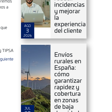
ueremos
incidencias
mos a
y mejorar
la
experiencia
AGO
l que
del cliente
3
2026
g TIPSA
Envíos
iguiente
rurales en
España:
cómo
garantizar
rapidez y
cobertura
en zonas
de baja
JUL