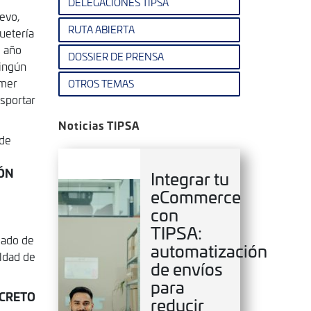
DELEGACIONES TIPSA
evo,
RUTA ABIERTA
uetería
s año
DOSSIER DE PRENSA
ningún
imer
OTROS TEMAS
nsportar
Noticias TIPSA
 de
IÓN
Integrar tu
eCommerce
con
TIPSA:
sado de
automatización
ldad de
de envíos
para
ECRETO
reducir