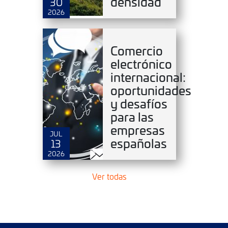
densidad
30
2026
Comercio
electrónico
internacional:
oportunidades
y desafíos
para las
empresas
JUL
españolas
13
2026
Ver todas