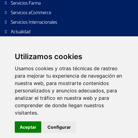
Servicios Farma
Servicios eCommerce
Servicios Internacionales
Actualidad
Envío de paquetes
Transporte de calidad
Utilizamos cookies
Envíos de calidad
Usamos cookies y otras técnicas de rastreo
Envíos Baratos
para mejorar tu experiencia de navegación en
nuestra web, para mostrarte contenidos
personalizados y anuncios adecuados, para
analizar el tráfico en nuestra web y para
Política de cookies
Configurar cookies
Política de privacidad
comprender de donde llegan nuestros
Aviso legal
Árbol web
Contacto
visitantes.
© 2026 TIPSA. Reservados todos los derechos.
Aceptar
Configurar
Diseño web:
Futurvia