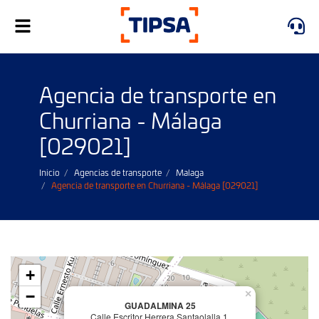
Alternar
navegación
Agencia de transporte en
Churriana - Málaga
[029021]
Inicio
Agencias de transporte
Malaga
Agencia de transporte en Churriana - Málaga [029021]
+
−
×
GUADALMINA 25
Calle Escritor Herrera Santaolalla 1,