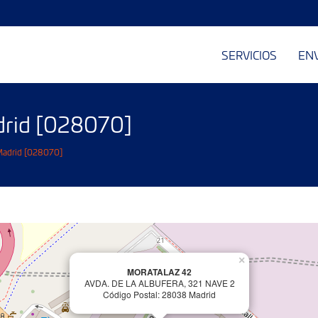
SERVICIOS
EN
drid [028070]
 Madrid [028070]
×
MORATALAZ 42
AVDA. DE LA ALBUFERA, 321 NAVE 2
Código Postal: 28038 Madrid