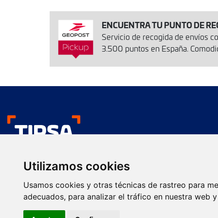
ENCUENTRA TU PUNTO DE RE
Servicio de recogida de envíos 
3.500 puntos en España. Comodida
Nos gustan tus env
Utilizamos cookies
Transporte urgente
Presentación comercial
Usamos cookies y otras técnicas de rastreo para me
Servicios
Servicios Farma
adecuados, para analizar el tráfico en nuestra web 
Envío de paquetes
Transporte de calidad