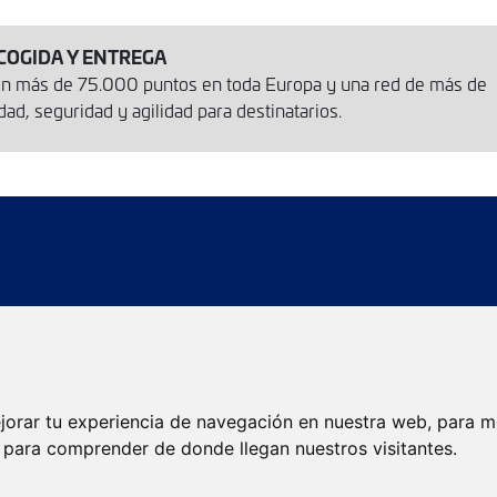
COGIDA Y ENTREGA
con más de 75.000 puntos en toda Europa y una red de más de
d, seguridad y agilidad para destinatarios.
íos
Localizador de agencias
Localizador de envios
jorar tu experiencia de navegación en nuestra web, para m
Servicios eCommerce
Servicios Internacionales
y para comprender de donde llegan nuestros visitantes.
Envíos de calidad
Envíos Baratos