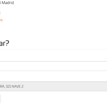
8 Madrid
:
om
ar?