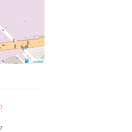
Leaflet
0
7