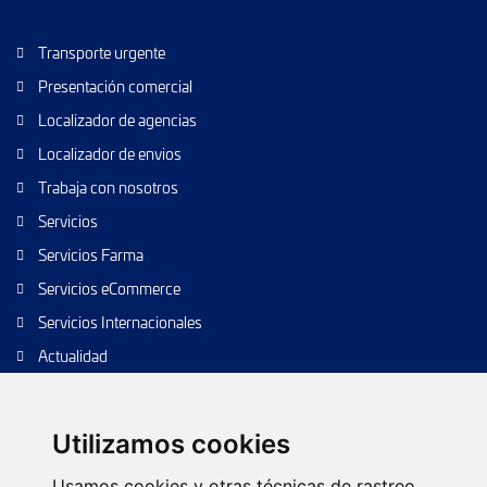
Transporte urgente
Presentación comercial
Localizador de agencias
Localizador de envios
Trabaja con nosotros
Servicios
Servicios Farma
Servicios eCommerce
Servicios Internacionales
Actualidad
Envío de paquetes
Transporte de calidad
Utilizamos cookies
Envíos de calidad
Usamos cookies y otras técnicas de rastreo