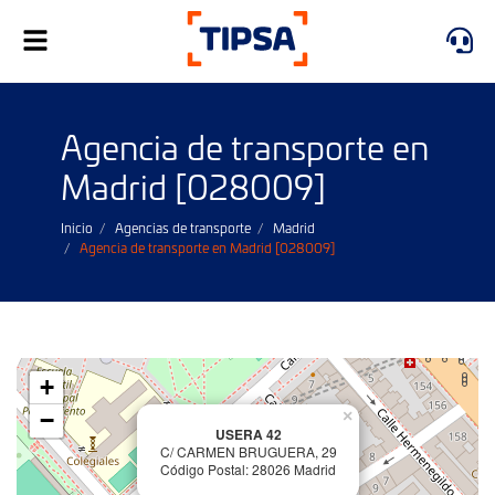
Alternar
navegación
Agencia de transporte en
Madrid [028009]
Inicio
Agencias de transporte
Madrid
Agencia de transporte en Madrid [028009]
+
−
×
USERA 42
C/ CARMEN BRUGUERA, 29
Código Postal: 28026 Madrid