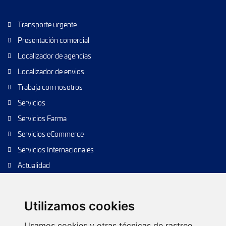
Transporte urgente
Presentación comercial
Localizador de agencias
Localizador de envios
Trabaja con nosotros
Servicios
Servicios Farma
Servicios eCommerce
Servicios Internacionales
Actualidad
Envío de paquetes
Transporte de calidad
Utilizamos cookies
Envíos de calidad
Usamos cookies y otras técnicas de rastreo