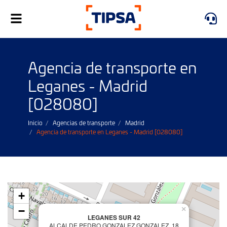
Alternar
navegación
Agencia de transporte en
Leganes - Madrid
[028080]
Inicio
Agencias de transporte
Madrid
Agencia de transporte en Leganes - Madrid [028080]
+
−
×
LEGANES SUR 42
ALCALDE PEDRO GONZALEZ GONZALEZ .18