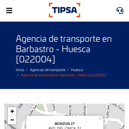
Alternar
navegación
Agencia de transporte en
Barbastro - Huesca
[022004]
Inicio
Agencias de transporte
Huesca
Agencia de transporte en Barbastro - Huesca [022004]
+
−
×
MONZON 27
AVD. DEL CINCA, 51