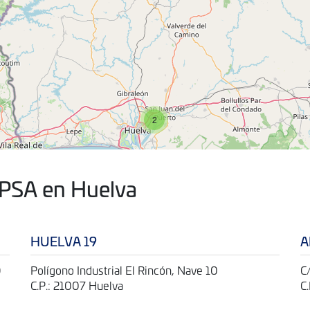
2
IPSA en Huelva
HUELVA 19
A
O
Polígono Industrial El Rincón, Nave 10
C
C.P.: 21007 Huelva
C