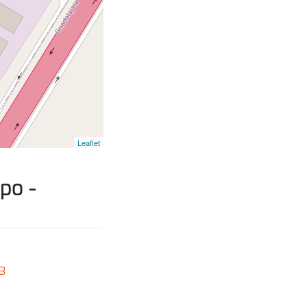
Leaflet
po -
3