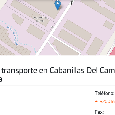
 transporte en Cabanillas Del Cam
a
Teléfono:
94920016
Fax: