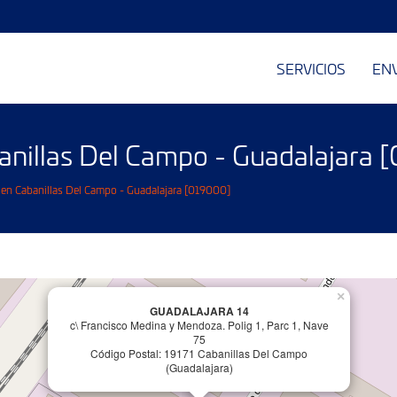
SERVICIOS
EN
anillas Del Campo - Guadalajara
 en Cabanillas Del Campo - Guadalajara [019000]
×
GUADALAJARA 14
c\ Francisco Medina y Mendoza. Polig 1, Parc 1, Nave
75
Código Postal: 19171 Cabanillas Del Campo
(Guadalajara)