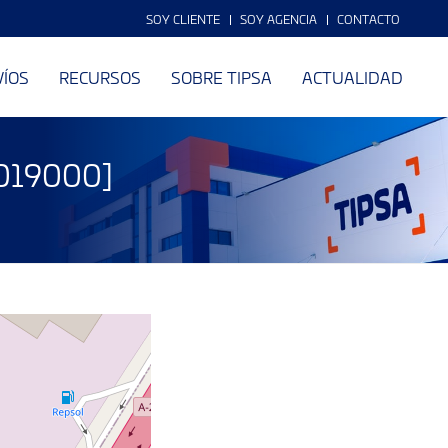
SOY CLIENTE
SOY AGENCIA
CONTACTO
VÍOS
RECURSOS
SOBRE TIPSA
ACTUALIDAD
 [019000]