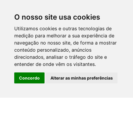
O nosso site usa cookies
Utilizamos cookies e outras tecnologias de
medição para melhorar a sua experiência de
Soluções de
navegação no nosso site, de forma a mostrar
conteúdo personalizado, anúncios
transporte
direcionados, analisar o tráfego do site e
entender de onde vêm os visitantes.
para um mundo em movimento
Concordo
Alterar as minhas preferências
LOCALIZADOR ENVÍO
LOCALIZADOR AGÊNCIA