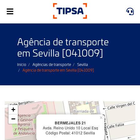
Toggle
navigation
Agência de transporte
em Sevilla [041009]
Início
Agências de transporte
Sevilla
Agência de transporte em Sevilla [041009]
+
−
×
BERMEJALES 21
Avda. Reino Unido 10 Local Esq
Código Postal: 41012 Sevilla